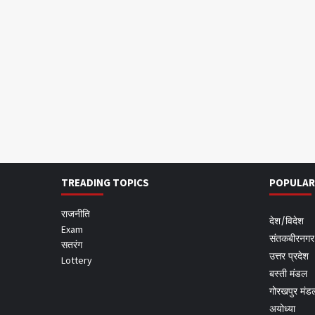
TREADING TOPICS
POPULAR
राजनीति
देश/विदेश
Exam
संतकबीरनगर
सतरंग
उत्तर प्रदेश
Lottery
बस्ती मंडल
गोरखपुर मंड
अयोध्या