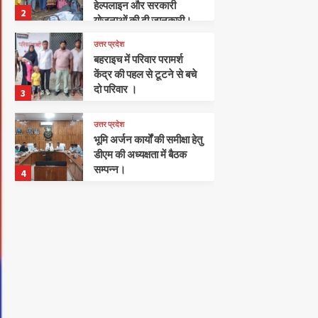
हेल्पलाइन और सरकारी
2
योजनाओं की दी जानकारी।
उत्तर प्रदेश
बहराइच में परिवार परामर्श
केंद्र की पहल से टूटने से बचे
दो परिवार ।
3
उत्तर प्रदेश
भूमि अर्जन कार्यों की समीक्षा हेतु
डीएम की अध्यक्षता में बैठक
सम्पन्न।
4
अपराध
खलीलाबाद
संतकबीरनगर
पुलिस ने हत्या का प्रयास करने
के मामले में 2 अभियुक्तों को
किया गिरफ्तार।
5
खलीलाबाद
संतकबीरनगर
जनसुनवाई में पुलिस अधीक्षक
का स्पष्ट संदेश: हर फरियादी