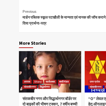
Continue
Previous
मार्डन पब्लिक स्कूल पटखौली के मान्यता एवं मानक की जॉच कराने 
Reading
दिया प्रार्थना-पत्र
More Stories
अपराध
Story
खलीलाबाद
बस्ती मंडल
उत्तर प्रदेश
ख
संतकबीरनगर
सिद्धार्थनगर
संतकबीरनगर
संतकबीर नगर और सिद्धार्थनगर बॉर्डर पर
“O” लेवल एवं
दो बाइकों की भीषण टक्कर, 7 वर्षीय बच्ची
हेतु ऑनलाइ