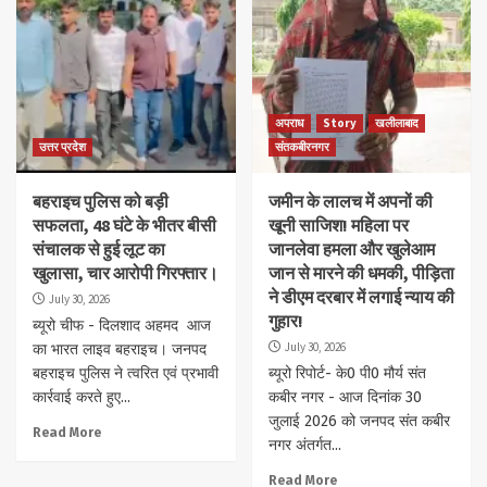
अपराध
Story
खलीलाबाद
उत्तर प्रदेश
संतकबीरनगर
बहराइच पुलिस को बड़ी
जमीन के लालच में अपनों की
सफलता, 48 घंटे के भीतर बीसी
खूनी साजिश! महिला पर
संचालक से हुई लूट का
जानलेवा हमला और खुलेआम
खुलासा, चार आरोपी गिरफ्तार।
जान से मारने की धमकी, पीड़िता
ने डीएम दरबार में लगाई न्याय की
July 30, 2026
गुहार!
ब्यूरो चीफ - दिलशाद अहमद आज
July 30, 2026
का भारत लाइव बहराइच। जनपद
बहराइच पुलिस ने त्वरित एवं प्रभावी
ब्यूरो रिपोर्ट- के0 पी0 मौर्य संत
कार्रवाई करते हुए...
कबीर नगर - आज दिनांक 30
जुलाई 2026 को जनपद संत कबीर
Read More
नगर अंतर्गत...
Read More