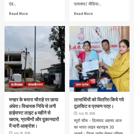
एंड...
प्रवक्ता/ मीडिया...
Read More
Read More
खलीलाबाद
संतकबीरनगर
उत्तर प्रदेश
मगहर के बयारा चौराहे पर छाया
लाभार्थियों को वितरित किये गये
अंधेरा ! विधायक निधि से लगी
टूलकिट व प्रमाण पत्र।
हाईमास्ट लाइट 6 महीने से
July 30, 2026
खराब, ग्रामीणों और दुकानदारों
ब्यूरो चीफ - दिलशाद अहमद आज
में भारी आक्रोश।
का भारत लाइव बहराइच 30
July 30, 2026
जुलाई। जिला उद्योग केन्द्र परिसर