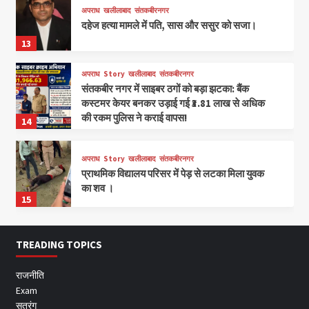
अपराध
खलीलाबाद
संतकबीरनगर
दहेज हत्या मामले में पति, सास और ससुर को सजा।
13
अपराध
Story
खलीलाबाद
संतकबीरनगर
संतकबीर नगर में साइबर ठगों को बड़ा झटका: बैंक
कस्टमर केयर बनकर उड़ाई गई ₹3.81 लाख से अधिक
की रकम पुलिस ने कराई वापस!
14
अपराध
Story
खलीलाबाद
संतकबीरनगर
प्राथमिक विद्यालय परिसर में पेड़ से लटका मिला युवक
का शव ।
15
TREADING TOPICS
राजनीति
Exam
सतरंग