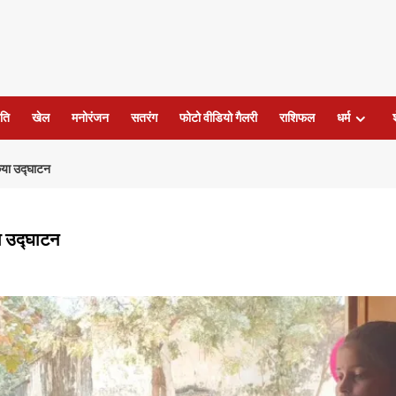
ति
खेल
मनोरंजन
सतरंग
फोटो वीडियो गैलरी
राशिफल
धर्म
किया उद्घाटन
या उद्घाटन