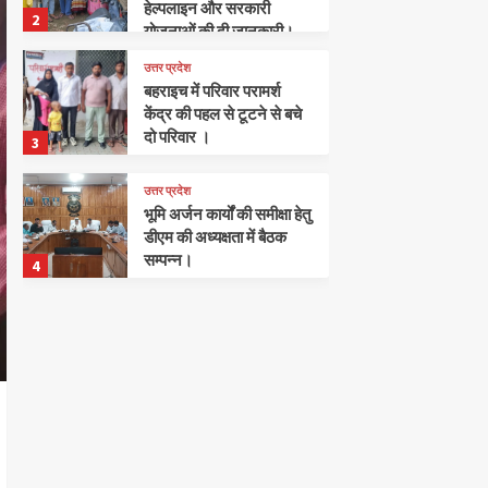
हेल्पलाइन और सरकारी
2
योजनाओं की दी जानकारी।
उत्तर प्रदेश
बहराइच में परिवार परामर्श
केंद्र की पहल से टूटने से बचे
दो परिवार ।
3
उत्तर प्रदेश
भूमि अर्जन कार्यों की समीक्षा हेतु
डीएम की अध्यक्षता में बैठक
सम्पन्न।
4
अपराध
खलीलाबाद
संतकबीरनगर
पुलिस ने हत्या का प्रयास करने
के मामले में 2 अभियुक्तों को
किया गिरफ्तार।
5
खलीलाबाद
संतकबीरनगर
जनसुनवाई में पुलिस अधीक्षक
का स्पष्ट संदेश: हर फरियादी