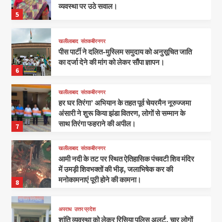
व्यवस्था पर उठे सवाल।
5
खलीलाबाद
संतकबीरनगर
पीस पार्टी ने दलित-मुस्लिम समुदाय को अनुसूचित जाति
का दर्जा देने की मांग को लेकर सौंपा ज्ञापन।
6
खलीलाबाद
संतकबीरनगर
हर घर तिरंगा’ अभियान के तहत पूर्व चेयरमैन नूरुज्जमा
अंसारी ने शुरू किया झंडा वितरण, लोगों से सम्मान के
साथ तिरंगा फहराने की अपील।
7
खलीलाबाद
संतकबीरनगर
आमी नदी के तट पर स्थित ऐतिहासिक पंचवटी शिव मंदिर
में उमड़ी शिवभक्तों की भीड़, जलाभिषेक कर की
मनोकामनाएं पूरी होने की कामना।
8
अपराध
उत्तर प्रदेश
शांति व्यवस्था को लेकर रिसिया पुलिस अलर्ट, चार लोगों