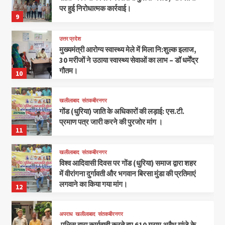
पर हुई निरोधात्मक कार्रवाई।
9
उत्तर प्रदेश
मुख्यमंत्री आरोग्य स्वास्थ्य मेले में मिला नि:शुल्क इलाज,
30 मरीजों ने उठाया स्वास्थ्य सेवाओं का लाभ – डॉ धर्मेंद्र
गौतम।
10
खलीलाबाद
संतकबीरनगर
गोंड (धुरिया) जाति के अधिकारों की लड़ाई: एस.टी.
प्रमाण पत्र जारी करने की पुरजोर मांग ।
11
खलीलाबाद
संतकबीरनगर
विश्व आदिवासी दिवस पर गोंड (धुरिया) समाज द्वारा शहर
में वीरांगना दुर्गावती और भगवान बिरसा मुंडा की प्रतिमाएं
लगवाने का किया गया मांग।
12
अपराध
खलीलाबाद
संतकबीरनगर
पुलिस द्वारा कार्यवाही करते हुए 610 ग्राम अवैध गांजे के