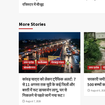
Reading
रजिस्टर में मौजूद
More Stories
उत्तर प्रदेश
खलीलाबाद
गोरखपुर मंडल
संतकबीरनगर
उत्तर प्रदेश
ग
कांवड़ यात्रा को लेकर ट्रैफिक अलर्ट: 7
सरकारी जमीन 
से 11 अगस्त तक यूपी के कई जिलों और
500 बच्चों 
बस्ती में रूट डायवर्जन लागू, घर से
August 6, 202
निकलने से पहले जानें नया रूट !
August 7, 2026