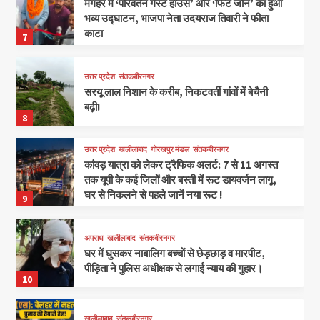
मगहर में ‘परिवर्तन गेस्ट हाउस’ और ‘फिट जोन’ का हुआ
भव्य उद्घाटन, भाजपा नेता उदयराज तिवारी ने फीता
काटा
7
उत्तर प्रदेश
संतकबीरनगर
सरयू लाल निशान के करीब, निकटवर्ती गांवों में बेचैनी
बढ़ी!
8
उत्तर प्रदेश
खलीलाबाद
गोरखपुर मंडल
संतकबीरनगर
कांवड़ यात्रा को लेकर ट्रैफिक अलर्ट: 7 से 11 अगस्त
तक यूपी के कई जिलों और बस्ती में रूट डायवर्जन लागू,
घर से निकलने से पहले जानें नया रूट !
9
अपराध
खलीलाबाद
संतकबीरनगर
घर में घुसकर नाबालिग बच्चों से छेड़छाड़ व मारपीट,
पीड़िता ने पुलिस अधीक्षक से लगाई न्याय की गुहार।
10
खलीलाबाद
संतकबीरनगर