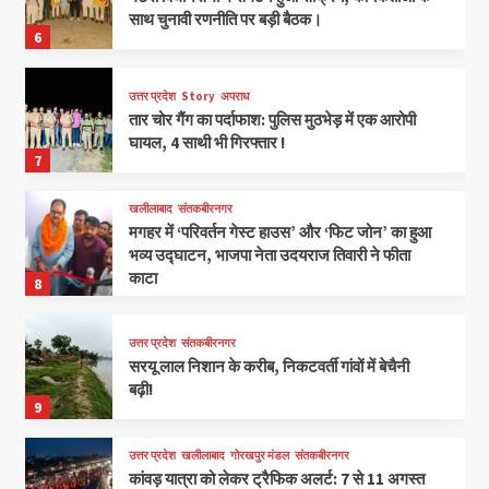
साथ चुनावी रणनीति पर बड़ी बैठक।
6
उत्तर प्रदेश
Story
अपराध
तार चोर गैंग का पर्दाफाश: पुलिस मुठभेड़ में एक आरोपी
घायल, 4 साथी भी गिरफ्तार !
7
खलीलाबाद
संतकबीरनगर
मगहर में ‘परिवर्तन गेस्ट हाउस’ और ‘फिट जोन’ का हुआ
भव्य उद्घाटन, भाजपा नेता उदयराज तिवारी ने फीता
काटा
8
उत्तर प्रदेश
संतकबीरनगर
सरयू लाल निशान के करीब, निकटवर्ती गांवों में बेचैनी
बढ़ी!
9
उत्तर प्रदेश
खलीलाबाद
गोरखपुर मंडल
संतकबीरनगर
कांवड़ यात्रा को लेकर ट्रैफिक अलर्ट: 7 से 11 अगस्त