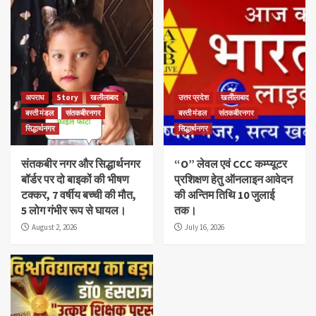
अपराध
Story
खलीलाबाद
उत्तर प्रदेश
खलीलाबाद
बस्ती मंडल
संतकबीरनगर
बस्ती मंडल
संतकबीरनगर
सिद्धार्थनगर
सिद्धार्थनगर
संतकबीर नगर और सिद्धार्थनगर
“O” लेवल एवं CCC कम्प्यूटर
बॉर्डर पर दो बाइकों की भीषण
प्रशिक्षण हेतु ऑनलाइन आवेदन
टक्कर, 7 वर्षीय बच्ची की मौत,
की अन्तिम तिथि 10 जुलाई
5 लोग गंभीर रूप से घायल।
तक।
August 2, 2026
July 16, 2026