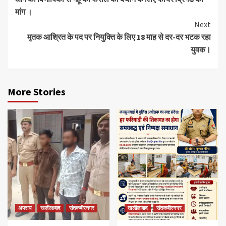
Reading
मांग ।
Next
मृतक आश्रित के पद पर नियुक्ति के लिए 18 माह से दर-दर भटक रहा
युवक।
More Stories
अपराध
खलीलाबाद
संतकबीरनगर
खलीलाबाद
संतकबीरनगर