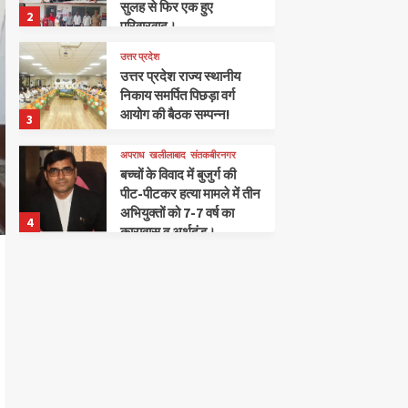
सुलह से फिर एक हुए
2
परिवारवाद।
उत्तर प्रदेश
उत्तर प्रदेश राज्य स्थानीय
निकाय समर्पित पिछड़ा वर्ग
आयोग की बैठक सम्पन्न!
3
अपराध
खलीलाबाद
संतकबीरनगर
बच्चों के विवाद में बुजुर्ग की
पीट-पीटकर हत्या मामले में तीन
अभियुक्तों को 7-7 वर्ष का
4
कारावास व अर्थदंड।
खलीलाबाद
संतकबीरनगर
आइडियल पब्लिक स्कूल में संत
कबीर साहित्यिक सामाजिक
कला संस्थान द्वारा 50वीं कवि
5
गोष्ठी का शानदार आयोजन
संतकबीरनगर
खलीलाबाद
दुग्धशाला विकास विभाग के 50
वर्ष पूर्ण होने के अवसर पर