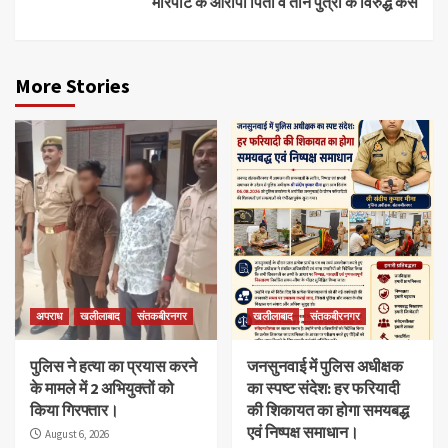
मारपीट के आरोपी पिता व तीन पुत्रों के विरुद्ध केस
More Stories
अपराध
खलीलाबाद
संतकबीरनगर
खलीलाबाद
संतकबीरनगर
पुलिस ने हत्या का प्रयास करने
जनसुनवाई में पुलिस अधीक्षक
के मामले में 2 अभियुक्तों को
का स्पष्ट संदेश: हर फरियादी
किया गिरफ्तार।
की शिकायत का होगा समयबद्ध
एवं निष्पक्ष समाधान।
August 6, 2026