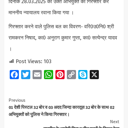
दिनांक 28.03.2025 को उक्त अभियुक्त को गिरफ्तार कर
माननीय न्यायालय रवाना किया गया ।
गिरफ्तार करने वाले पुलिस बल का विवरण- वरि0उ0नि0 श्री
रामकरन निषाद, का0 अनुराग कुमार गुप्ता, का0 सत्येन्द्र यादव
।
Post Views:
103
Facebook
Twitter
Email
WhatsApp
Pinterest
Copy
Skype
X
Link
Continue
Previous
01 देशी पिस्टल 32 बोर व 03 अदद जिन्दा कारतूस 32 बोर के साथ 02
Reading
अभियुक्तों को पुलिस ने किया गिरफ्तार।
Next