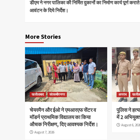
डीएम ने नगर पालिका की निर्मित दुकानों का निर्माण कार्य पूर्ण कराते 
Reading
आवंटन के दिये निर्देश।
More Stories
खलीलाबाद
संतकबीरनगर
अपराध
खलील
चेयरमैन और ईओ ने एमआरएफ सेंटर व
पुलिस ने हत्
मॉडर्न प्राथमिक विद्यालय का किया
में 2 अभियुक
औचक निरीक्षण, दिए आवश्यक निर्देश।
August 6, 202
August 7, 2026