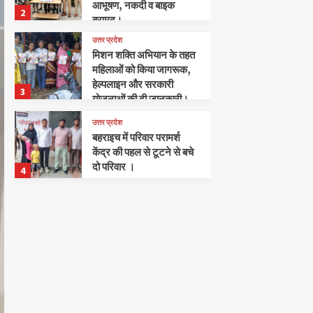
आभूषण, नकदी व बाइक
2
बरामद।
उत्तर प्रदेश
मिशन शक्ति अभियान के तहत
महिलाओं को किया जागरूक,
हेल्पलाइन और सरकारी
3
योजनाओं की दी जानकारी।
उत्तर प्रदेश
बहराइच में परिवार परामर्श
केंद्र की पहल से टूटने से बचे
दो परिवार ।
4
उत्तर प्रदेश
भूमि अर्जन कार्यों की समीक्षा हेतु
डीएम की अध्यक्षता में बैठक
सम्पन्न।
5
अपराध
खलीलाबाद
संतकबीरनगर
पुलिस ने हत्या का प्रयास करने
के मामले में 2 अभियुक्तों को