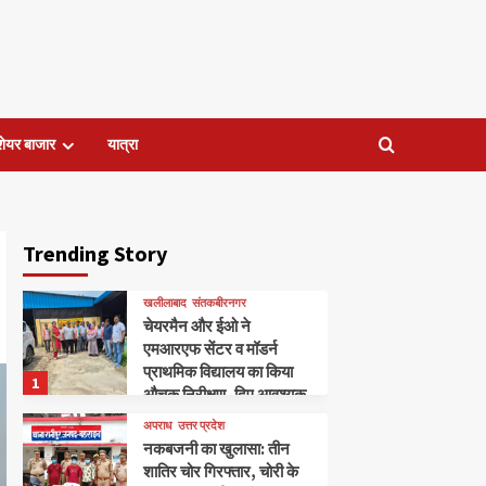
शेयर बाजार
यात्रा
Trending Story
खलीलाबाद
संतकबीरनगर
चेयरमैन और ईओ ने
एमआरएफ सेंटर व मॉडर्न
प्राथमिक विद्यालय का किया
1
औचक निरीक्षण, दिए आवश्यक
निर्देश।
अपराध
उत्तर प्रदेश
नकबजनी का खुलासा: तीन
शातिर चोर गिरफ्तार, चोरी के