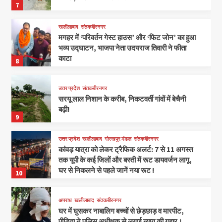
7
खलीलाबाद
संतकबीरनगर
मगहर में ‘परिवर्तन गेस्ट हाउस’ और ‘फिट जोन’ का हुआ
भव्य उद्घाटन, भाजपा नेता उदयराज तिवारी ने फीता
काटा
8
उत्तर प्रदेश
संतकबीरनगर
सरयू लाल निशान के करीब, निकटवर्ती गांवों में बेचैनी
बढ़ी!
9
उत्तर प्रदेश
खलीलाबाद
गोरखपुर मंडल
संतकबीरनगर
कांवड़ यात्रा को लेकर ट्रैफिक अलर्ट: 7 से 11 अगस्त
तक यूपी के कई जिलों और बस्ती में रूट डायवर्जन लागू,
घर से निकलने से पहले जानें नया रूट !
10
अपराध
खलीलाबाद
संतकबीरनगर
घर में घुसकर नाबालिग बच्चों से छेड़छाड़ व मारपीट,
पीड़िता ने पुलिस अधीक्षक से लगाई न्याय की गुहार।