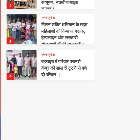
आभूषण, नकदी व बाइक
2
बरामद।
उत्तर प्रदेश
मिशन शक्ति अभियान के तहत
महिलाओं को किया जागरूक,
हेल्पलाइन और सरकारी
3
योजनाओं की दी जानकारी।
उत्तर प्रदेश
बहराइच में परिवार परामर्श
केंद्र की पहल से टूटने से बचे
दो परिवार ।
4
उत्तर प्रदेश
भूमि अर्जन कार्यों की समीक्षा हेतु
डीएम की अध्यक्षता में बैठक
सम्पन्न।
5
अपराध
खलीलाबाद
संतकबीरनगर
पुलिस ने हत्या का प्रयास करने
के मामले में 2 अभियुक्तों को