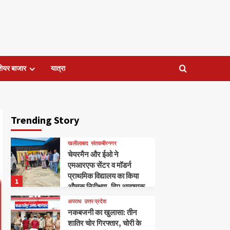
शेयर बाजार
यात्रा
Trending Story
खलीलाबाद
संतकबीरनगर
चेयरमैन और ईओ ने
एमआरएफ सेंटर व मॉडर्न
प्राथमिक विद्यालय का किया
1
औचक निरीक्षण, दिए आवश्यक
निर्देश।
अपराध
उत्तर प्रदेश
नकबजनी का खुलासा: तीन
शातिर चोर गिरफ्तार, चोरी के