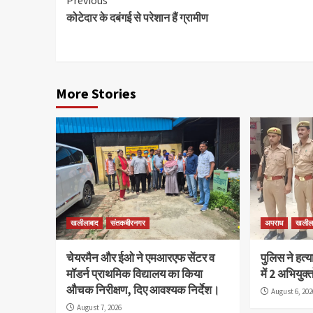
Continue
कोटेदार के दबंगई से परेशान हैं ग्रामीण
Reading
More Stories
खलीलाबाद
संतकबीरनगर
अपराध
खलील
चेयरमैन और ईओ ने एमआरएफ सेंटर व
पुलिस ने हत्
मॉडर्न प्राथमिक विद्यालय का किया
में 2 अभियुक
औचक निरीक्षण, दिए आवश्यक निर्देश।
August 6, 202
August 7, 2026