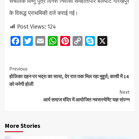
संचालक विष्णु पुत्र दिनेश निवासी समहौतापार बेलघाट गोरखपुर
के विरूद्ध प्राथमिकी दर्ज कराई गई।
Post Views:
124
Facebook
Twitter
Email
WhatsApp
Pinterest
Copy
Skype
X
Link
Continue
Previous
होलिका दहन पर भद्रा का साया, देर रात तक मिल रहा मुहूर्त; काशी में 14
Reading
को मनेगी होली
Next
आर्य समाज मंदिर में आयोजित नवसस्येष्टि यज्ञ संपन्न
More Stories