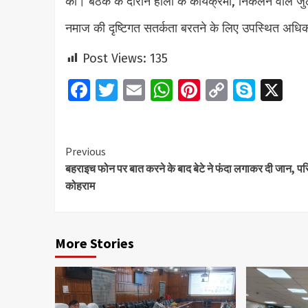
की। बैठक के दौरान होली के कार्यक्रमों, निकलने वाले जुलूस
नमाज की दृष्टिगत सतर्कता बरतने के लिए उपस्थित अधिका
Post Views:
135
Facebook
Twitter
Email
WhatsApp
Pinterest
Copy
Skyp
X
Link
Continue
Previous
बहराइच फोन पर बात करने के बाद बेटे ने फंदा लगाकर दी जान, परिज
Reading
कोहराम
More Stories