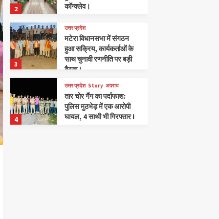
कॉन्क्लेव।
2
उत्तर प्रदेश
मटेरा विधानसभा में संगठन
हुआ सक्रिय, कार्यकर्ताओं के
साथ चुनावी रणनीति पर बड़ी
3
बैठक।
उत्तर प्रदेश
Story
अपराध
तार चोर गैंग का पर्दाफाश:
पुलिस मुठभेड़ में एक आरोपी
घायल, 4 साथी भी गिरफ्तार !
4
खलीलाबाद
संतकबीरनगर
मगहर में ‘परिवर्तन गेस्ट हाउस’
और ‘फिट जोन’ का हुआ भव्य
उद्घाटन, भाजपा नेता
5
उदयराज तिवारी ने फीता काटा
उत्तर प्रदेश
संतकबीरनगर
सरयू लाल निशान के करीब,