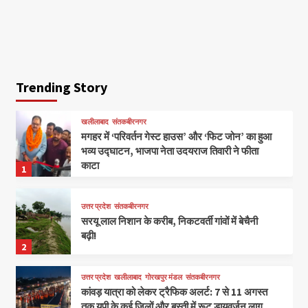
Trending Story
खलीलाबाद
संतकबीरनगर
मगहर में ‘परिवर्तन गेस्ट हाउस’ और ‘फिट जोन’ का हुआ
भव्य उद्घाटन, भाजपा नेता उदयराज तिवारी ने फीता
काटा
1
उत्तर प्रदेश
संतकबीरनगर
सरयू लाल निशान के करीब, निकटवर्ती गांवों में बेचैनी
बढ़ी!
2
उत्तर प्रदेश
खलीलाबाद
गोरखपुर मंडल
संतकबीरनगर
कांवड़ यात्रा को लेकर ट्रैफिक अलर्ट: 7 से 11 अगस्त
तक यूपी के कई जिलों और बस्ती में रूट डायवर्जन लागू,