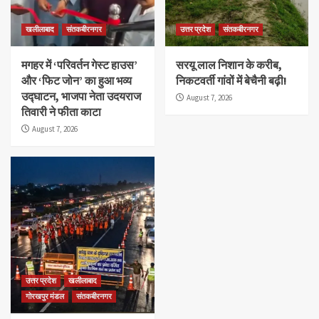
खलीलाबाद
संतकबीरनगर
उत्तर प्रदेश
संतकबीरनगर
मगहर में ‘परिवर्तन गेस्ट हाउस’
सरयू लाल निशान के करीब,
और ‘फिट जोन’ का हुआ भव्य
निकटवर्ती गांवों में बेचैनी बढ़ी!
उद्घाटन, भाजपा नेता उदयराज
August 7, 2026
तिवारी ने फीता काटा
August 7, 2026
उत्तर प्रदेश
खलीलाबाद
गोरखपुर मंडल
संतकबीरनगर