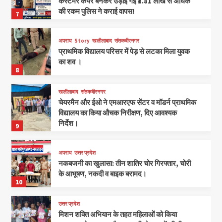
कस्टमर केयर बनकर उड़ाई गई ₹3.81 लाख से अधिक
की रकम पुलिस ने कराई वापस!
7
अपराध
Story
खलीलाबाद
संतकबीरनगर
प्राथमिक विद्यालय परिसर में पेड़ से लटका मिला युवक
का शव ।
8
खलीलाबाद
संतकबीरनगर
चेयरमैन और ईओ ने एमआरएफ सेंटर व मॉडर्न प्राथमिक
विद्यालय का किया औचक निरीक्षण, दिए आवश्यक
निर्देश।
9
अपराध
उत्तर प्रदेश
नकबजनी का खुलासा: तीन शातिर चोर गिरफ्तार, चोरी
के आभूषण, नकदी व बाइक बरामद।
10
उत्तर प्रदेश
मिशन शक्ति अभियान के तहत महिलाओं को किया