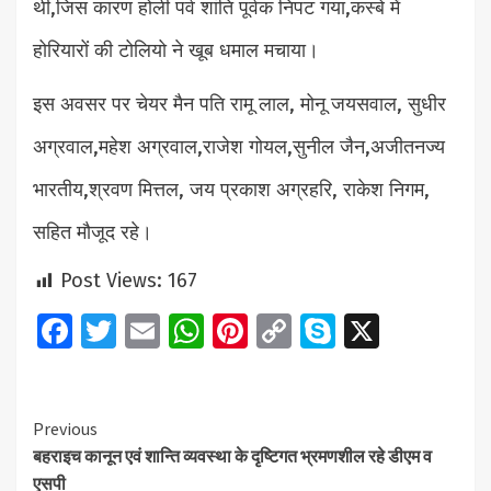
थी,जिस कारण होली पर्व शांति पूर्वक निपट गया,कस्बे में
होरियारों की टोलियो ने खूब धमाल मचाया।
इस अवसर पर चेयर मैन पति रामू लाल, मोनू जयसवाल, सुधीर
अग्रवाल,महेश अग्रवाल,राजेश गोयल,सुनील जैन,अजीतनज्य
भारतीय,श्रवण मित्तल, जय प्रकाश अग्रहरि, राकेश निगम,
सहित मौजूद रहे।
Post Views:
167
Facebook
Twitter
Email
WhatsApp
Pinterest
Copy
Skype
X
Link
Continue
Previous
बहराइच कानून एवं शान्ति व्यवस्था के दृष्टिगत भ्रमणशील रहे डीएम व
Reading
एसपी