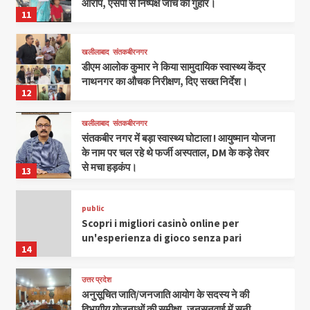
आरोप, एसपी से निष्पक्ष जांच की गुहार।
11
खलीलाबाद
संतकबीरनगर
डीएम आलोक कुमार ने किया सामुदायिक स्वास्थ्य केंद्र
नाथनगर का औचक निरीक्षण, दिए सख्त निर्देश।
12
खलीलाबाद
संतकबीरनगर
संतकबीर नगर में बड़ा स्वास्थ्य घोटाला ! आयुष्मान योजना
के नाम पर चल रहे थे फर्जी अस्पताल, DM के कड़े तेवर
से मचा हड़कंप।
13
public
Scopri i migliori casinò online per
un'esperienza di gioco senza pari
14
उत्तर प्रदेश
अनुसूचित जाति/जनजाति आयोग के सदस्य ने की
विभागीय योजनाओं की समीक्षा, जनसुनवाई में सुनी