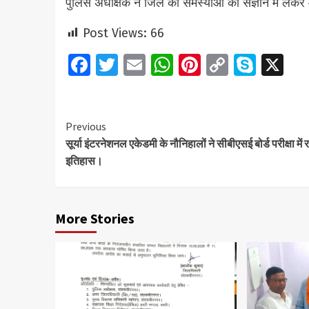
पुलिस अधीक्षक ने जिले की समस्याओं को संज्ञान मे लेक
Post Views:
66
Facebook
Twitter
Email
WhatsApp
Pinterest
Copy
Skyp
X
Link
Continue
Previous
सूर्या इंटरनेशनल एकेडमी के नौनिहालों ने सीबीएसई बोर्ड परीक्षा में 
Reading
इतिहास।
More Stories