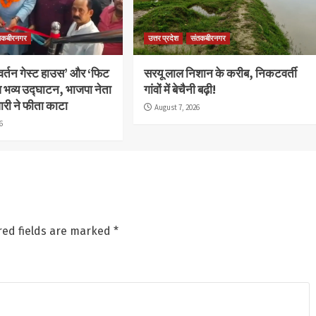
तकबीरनगर
उत्तर प्रदेश
संतकबीरनगर
िवर्तन गेस्ट हाउस’ और ‘फिट
सरयू लाल निशान के करीब, निकटवर्ती
 भव्य उद्घाटन, भाजपा नेता
गांवों में बेचैनी बढ़ी!
री ने फीता काटा
August 7, 2026
6
red fields are marked
*