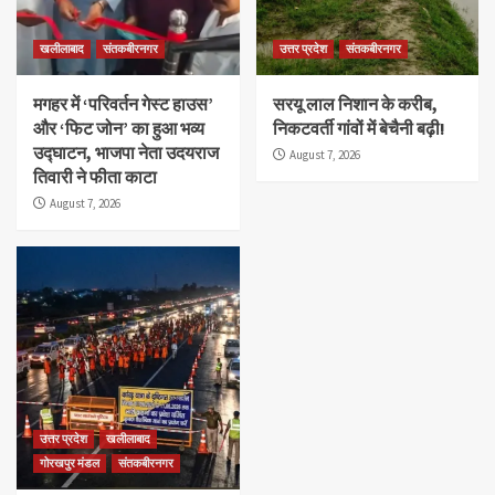
खलीलाबाद
संतकबीरनगर
उत्तर प्रदेश
संतकबीरनगर
मगहर में ‘परिवर्तन गेस्ट हाउस’
सरयू लाल निशान के करीब,
और ‘फिट जोन’ का हुआ भव्य
निकटवर्ती गांवों में बेचैनी बढ़ी!
उद्घाटन, भाजपा नेता उदयराज
August 7, 2026
तिवारी ने फीता काटा
August 7, 2026
उत्तर प्रदेश
खलीलाबाद
गोरखपुर मंडल
संतकबीरनगर