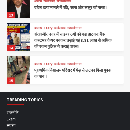
अपराध
खलीलाबाद
संतकबीरनगर
दहेज हत्या मामले में पति, सास और ससुर को सजा।
13
अपराध
Story
खलीलाबाद
संतकबीरनगर
संतकबीर नगर में साइबर ठगों को बड़ा झटका: बैंक
कस्टमर केयर बनकर उड़ाई गई ₹3.81 लाख से अधिक
की रकम पुलिस ने कराई वापस!
14
अपराध
Story
खलीलाबाद
संतकबीरनगर
प्राथमिक विद्यालय परिसर में पेड़ से लटका मिला युवक
का शव ।
15
TREADING TOPICS
राजनीति
Exam
सतरंग