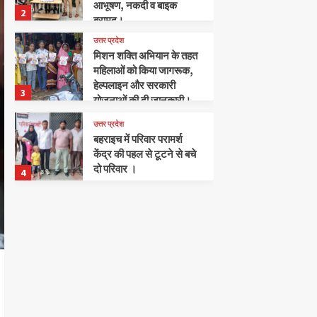
आभूषण, नकदी व बाइक
2
बरामद।
उत्तर प्रदेश
मिशन शक्ति अभियान के तहत
महिलाओं को किया जागरूक,
हेल्पलाइन और सरकारी
3
योजनाओं की दी जानकारी।
उत्तर प्रदेश
बहराइच में परिवार परामर्श
केंद्र की पहल से टूटने से बचे
दो परिवार ।
4
उत्तर प्रदेश
भूमि अर्जन कार्यों की समीक्षा हेतु
डीएम की अध्यक्षता में बैठक
सम्पन्न।
5
अपराध
खलीलाबाद
संतकबीरनगर
पुलिस ने हत्या का प्रयास करने
के मामले में 2 अभियुक्तों को