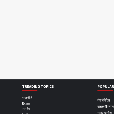
TREADING TOPICS
POPULAR
राजनीति
देश/विदेश
Exam
संतकबीरनगर
सतरंग
उत्तर प्रदेश