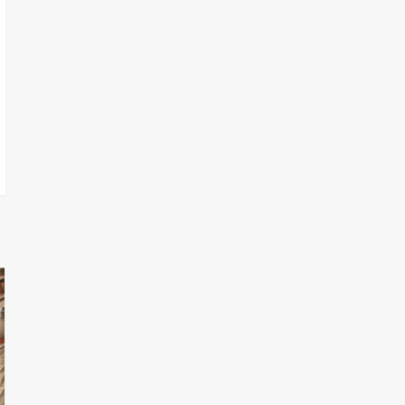
जनपद स्तरीय डेयरी कॉन्क्लेव
14
का हुआ आयोजन
खलीलाबाद
संतकबीरनगर
संत कबीर नगर जनपद
न्यायालय परिसर के वाहन स्टैंड
की नीलामी 18 अगस्त को,
15
जानिए पूरी प्रक्रिया और
नियम।