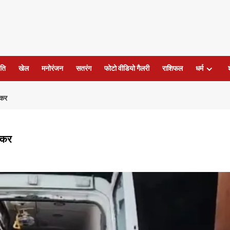
ति
खेल
मनोरंजन
सतरंग
फोटो वीडियो गैलरी
राशिफल
धर्म
्कर
्कर