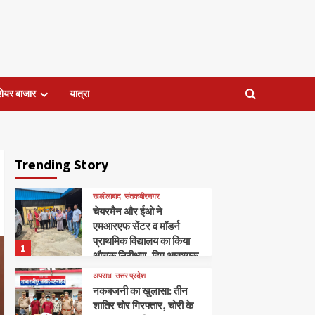
शेयर बाजार
यात्रा
Trending Story
खलीलाबाद
संतकबीरनगर
चेयरमैन और ईओ ने
एमआरएफ सेंटर व मॉडर्न
प्राथमिक विद्यालय का किया
1
औचक निरीक्षण, दिए आवश्यक
निर्देश।
अपराध
उत्तर प्रदेश
नकबजनी का खुलासा: तीन
शातिर चोर गिरफ्तार, चोरी के