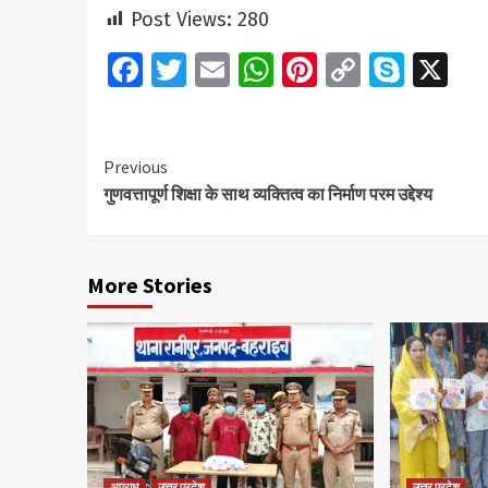
Post Views:
280
Facebook
Twitter
Email
WhatsApp
Pinterest
Copy
Skyp
X
Link
Continue
Previous
गुणवत्तापूर्ण शिक्षा के साथ व्यक्तित्व का निर्माण परम उद्देश्य
Reading
More Stories
अपराध
उत्तर प्रदेश
उत्तर प्रदेश