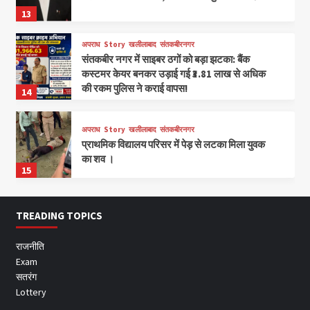
13
अपराध
Story
खलीलाबाद
संतकबीरनगर
संतकबीर नगर में साइबर ठगों को बड़ा झटका: बैंक
कस्टमर केयर बनकर उड़ाई गई ₹3.81 लाख से अधिक
की रकम पुलिस ने कराई वापस!
14
अपराध
Story
खलीलाबाद
संतकबीरनगर
प्राथमिक विद्यालय परिसर में पेड़ से लटका मिला युवक
का शव ।
15
TREADING TOPICS
राजनीति
Exam
सतरंग
Lottery