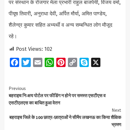
पर संस्थान के रोजगार मेला प्रभारी राहुल बाजपेयी, विजय वर्मा,
पीयूष तिवारी, अनुराधा देवी, अर्पित मौर्या, अमित पाण्डेय,
शैलेन्द्र कुमार सहित अभ्यर्थी व अन्य सम्बन्धित लोग मौजूद
रहे।
Post Views:
102
Facebook
Twitter
Email
WhatsApp
Pinterest
Copy
Skype
X
Link
Continue
Previous
बहराइच निःक्षय पोर्टल पर फीडिंग न होने पर समस्त एसटीएस व
Reading
एसटीएलएस का बाधित हुआ वेतन
Next
बहराइच जिले के 100 छात्र-छात्राओं ने सीमैप लखनऊ का किया शैक्षिक
भ्रमण