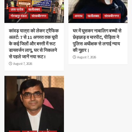
उत्तर प्रदेश
खलीलाबाद
गोरखपुर मंडल
संतकबीरनगर
अपराध
खलीलाबाद
संतकबीरनगर
कांवड़ यात्रा को लेकर ट्रैफिक
घर में घुसकर नाबालिग बच्चों से
अलर्ट: 7 से 11 अगस्त तक यूपी
छेड़छाड़ व मारपीट, पीड़िता ने
के कई जिलों और बस्ती में रूट
पुलिस अधीक्षक से लगाई न्याय
डायवर्जन लागू, घर से निकलने
की गुहार।
से पहले जानें नया रूट !
August 7, 2026
August 7, 2026