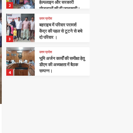
हेल्पलाइन और सरकारी
2
योजनाओं की दी जानकारी।
उत्तर प्रदेश
बहराइच में परिवार परामर्श
केंद्र की पहल से टूटने से बचे
दो परिवार ।
3
उत्तर प्रदेश
भूमि अर्जन कार्यों की समीक्षा हेतु
डीएम की अध्यक्षता में बैठक
सम्पन्न।
4
अपराध
खलीलाबाद
संतकबीरनगर
पुलिस ने हत्या का प्रयास करने
के मामले में 2 अभियुक्तों को
किया गिरफ्तार।
5
खलीलाबाद
संतकबीरनगर
जनसुनवाई में पुलिस अधीक्षक
का स्पष्ट संदेश: हर फरियादी