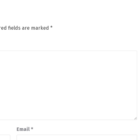
red fields are marked
*
Email
*