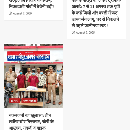
सरयू लाल निशान के करीब,
कांवड़ यात्रा को लेकर ट्रैफिक
निकटवर्ती गांवों में बेचैनी बढ़ी!
अलर्ट: 7 से 11 अगस्त तक यूपी
के कई जिलों और बस्ती में रूट
August 7, 2026
डायवर्जन लागू, घर से निकलने
से पहले जानें नया रूट !
August 7, 2026
अपराध
उत्तर प्रदेश
नकबजनी का खुलासा: तीन
शातिर चोर गिरफ्तार, चोरी के
आभूषण, नकदी व बाइक