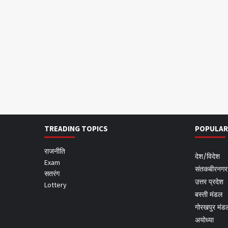
TREADING TOPICS
POPULAR
राजनीति
देश/विदेश
Exam
संतकबीरनगर
सतरंग
उत्तर प्रदेश
Lottery
बस्ती मंडल
गोरखपुर मंड
अयोध्या