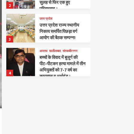
सुलह से फिर एक हुए
2
परिवारवाद।
उत्तर प्रदेश
उत्तर प्रदेश राज्य स्थानीय
निकाय समर्पित पिछड़ा वर्ग
आयोग की बैठक सम्पन्न!
3
अपराध
खलीलाबाद
संतकबीरनगर
बच्चों के विवाद में बुजुर्ग की
पीट-पीटकर हत्या मामले में तीन
अभियुक्तों को 7-7 वर्ष का
4
कारावास व अर्थदंड।
खलीलाबाद
संतकबीरनगर
आइडियल पब्लिक स्कूल में संत
कबीर साहित्यिक सामाजिक
कला संस्थान द्वारा 50वीं कवि
5
गोष्ठी का शानदार आयोजन
संतकबीरनगर
खलीलाबाद
दुग्धशाला विकास विभाग के 50
वर्ष पूर्ण होने के अवसर पर