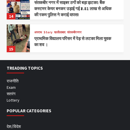
संतकबीर नगर में साइबर ठगों को बड़ा झटका: बैंक
कस्टमर केयर बनकर उड़ाई गई ₹3.81 लाख से अधिक
की रकम पुलिस ने कराई वापस!
14
अपराध
Story
खलीलाबाद
संतकबीरनगर
प्राथमिक विद्यालय परिसर में पेड़ से लटका मिला युवक
का शव ।
15
TREADING TOPICS
राजनीति
Exam
सतरंग
Lottery
POPULAR CATEGORIES
देश/विदेश