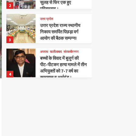
सुलह से फिर एक हुए
2
परिवारवाद।
उत्तर प्रदेश
उत्तर प्रदेश राज्य स्थानीय
निकाय समर्पित पिछड़ा वर्ग
आयोग की बैठक सम्पन्न!
3
अपराध
खलीलाबाद
संतकबीरनगर
बच्चों के विवाद में बुजुर्ग की
पीट-पीटकर हत्या मामले में तीन
अभियुक्तों को 7-7 वर्ष का
4
कारावास व अर्थदंड।
खलीलाबाद
संतकबीरनगर
आइडियल पब्लिक स्कूल में संत
कबीर साहित्यिक सामाजिक
कला संस्थान द्वारा 50वीं कवि
5
गोष्ठी का शानदार आयोजन
संतकबीरनगर
खलीलाबाद
दुग्धशाला विकास विभाग के 50
वर्ष पूर्ण होने के अवसर पर