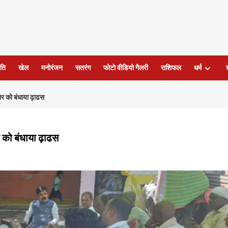
ति
खेल
मनोरंजन
सतरंग
फोटो वीडियो गैलरी
राशिफल
धर्म
वार को बंधाया ढ़ाढस
र को बंधाया ढ़ाढस