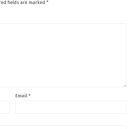
red fields are marked
*
Email
*