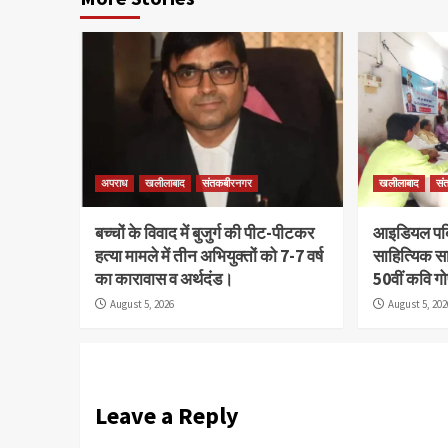
अपराध
खलीलाबाद
संतकबीरनगर
खलीलाबाद
सं
बच्चों के विवाद में बुजुर्ग की पीट-पीटकर
आइडियल पब्ल
हत्या मामले में तीन अभियुक्तों को 7-7 वर्ष
साहित्यिक सा
का कारावास व अर्थदंड।
50वीं कवि ग
August 5, 2026
August 5, 202
Leave a Reply