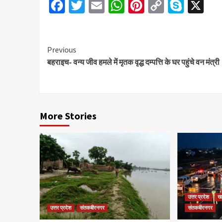
Facebook
Twitter
Email
WhatsApp
Pinterest
Copy
Skyp
X
Link
Continue
Previous
बहराइच- वन्य जीव हमले में मृतक वृद्ध दम्पत्ति के घर पहुंचे वन मंत्री
Reading
More Stories
उत्तर प्रदेश
ख
उत्तर प्रदेश
संतकबीरनगर
संतकबीरनगर