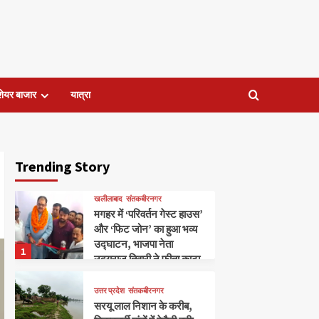
शेयर बाजार
यात्रा
Trending Story
खलीलाबाद
संतकबीरनगर
मगहर में ‘परिवर्तन गेस्ट हाउस’
और ‘फिट जोन’ का हुआ भव्य
उद्घाटन, भाजपा नेता
1
उदयराज तिवारी ने फीता काटा
उत्तर प्रदेश
संतकबीरनगर
सरयू लाल निशान के करीब,