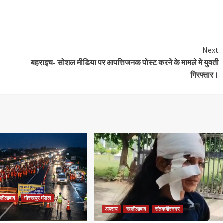
e
Next
बहराइच- सोशल मीडिया पर आपत्तिजनक पोस्ट करने के मामले मे युवती
गिरफ्तार।
लीलाबाद
गोरखपुर मंडल
अपराध
खलीलाबाद
संतकबीरनगर