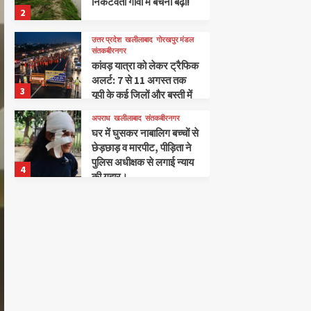
निकटवर्ती गांवों में बेचैनी बढ़ी!
2
उत्तर प्रदेश
खलीलाबाद
गोरखपुर मंडल
संतकबीरनगर
कांवड़ यात्रा को लेकर ट्रैफिक
अलर्ट: 7 से 11 अगस्त तक
3
यूपी के कई जिलों और बस्ती में
रूट डायवर्जन लागू, घर से
अपराध
खलीलाबाद
संतकबीरनगर
निकलने से पहले जानें नया रूट
घर में घुसकर नाबालिग बच्चों से
!
छेड़छाड़ व मारपीट, पीड़िता ने
पुलिस अधीक्षक से लगाई न्याय
4
की गुहार।
खलीलाबाद
संतकबीरनगर
बेलहर में अपना दल एस की
बैठक, सदस्यता अभियान और
जनसंपर्क पर जोर।
5
अपराध
खलीलाबाद
संतकबीरनगर
दहेज हत्या मामले में पति, सास