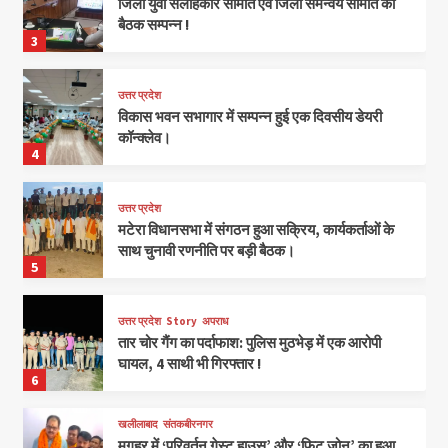
जिला युवा सलाहकार समिति एवं जिला समन्वय समिति की
बैठक सम्पन्न !
3
उत्तर प्रदेश
विकास भवन सभागार में सम्पन्न हुई एक दिवसीय डेयरी
कॉन्क्लेव।
4
उत्तर प्रदेश
मटेरा विधानसभा में संगठन हुआ सक्रिय, कार्यकर्ताओं के
साथ चुनावी रणनीति पर बड़ी बैठक।
5
उत्तर प्रदेश
Story
अपराध
तार चोर गैंग का पर्दाफाश: पुलिस मुठभेड़ में एक आरोपी
घायल, 4 साथी भी गिरफ्तार !
6
खलीलाबाद
संतकबीरनगर
मगहर में ‘परिवर्तन गेस्ट हाउस’ और ‘फिट जोन’ का हुआ