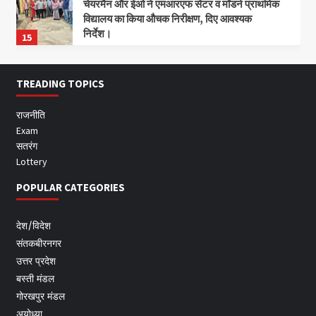
चेयरमैन और ईओ ने एमआरएफ सेंटर व मॉडर्न प्राथमिक
विद्यालय का किया औचक निरीक्षण, दिए आवश्यक
निर्देश।
15
TREADING TOPICS
राजनीति
Exam
सतरंग
Lottery
POPULAR CATEGORIES
देश/विदेश
संतकबीरनगर
उत्तर प्रदेश
बस्ती मंडल
गोरखपुर मंडल
अयोध्या