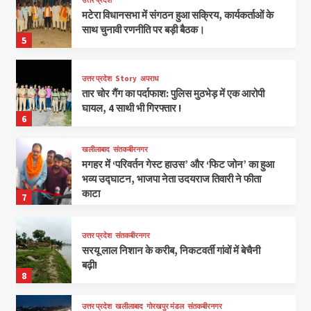
मटेरा विधानसभा में संगठन हुआ सक्रिय, कार्यकर्ताओं के
साथ चुनावी रणनीति पर बड़ी बैठक।
5
उत्तर प्रदेश
Story
अपराध
तार चोर गैंग का पर्दाफाश: पुलिस मुठभेड़ में एक आरोपी
घायल, 4 साथी भी गिरफ्तार !
6
खलीलाबाद
संतकबीरनगर
मगहर में ‘परिवर्तन गेस्ट हाउस’ और ‘फिट जोन’ का हुआ
भव्य उद्घाटन, भाजपा नेता उदयराज तिवारी ने फीता
काटा
7
उत्तर प्रदेश
संतकबीरनगर
सरयू लाल निशान के करीब, निकटवर्ती गांवों में बेचैनी
बढ़ी!
8
उत्तर प्रदेश
खलीलाबाद
गोरखपुर मंडल
संतकबीरनगर