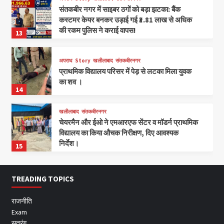
संतकबीर नगर में साइबर ठगों को बड़ा झटका: बैंक
कस्टमर केयर बनकर उड़ाई गई ₹3.81 लाख से अधिक
की रकम पुलिस ने कराई वापस!
13
अपराध
Story
खलीलाबाद
संतकबीरनगर
प्राथमिक विद्यालय परिसर में पेड़ से लटका मिला युवक
का शव ।
14
खलीलाबाद
संतकबीरनगर
चेयरमैन और ईओ ने एमआरएफ सेंटर व मॉडर्न प्राथमिक
विद्यालय का किया औचक निरीक्षण, दिए आवश्यक
निर्देश।
15
TREADING TOPICS
राजनीति
Exam
सतरंग