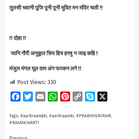
तुलसी भवानी पूजि पूनी पूनी मुदित मन मंदिर चली !!
!! दोहा !!
जानि गौरी अनुकूल सिय हिय हरषु न जाइ कहि !
मंजुल मंगल मूल वाम अंग फरकन लगे !!
Post Views:
330
Facebook
Twitter
Email
WhatsApp
Pinterest
Copy
Skype
X
Link
Tags:
#aartiraamjiki
,
#aartiraamki
,
#PRABHUSRIRAM
,
#RAAMKIAARTI
Continue
Previous