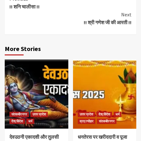
!! शनि चालीसा !!
Reading
Next
!! श्री गणेश जी की आरती !!
More Stories
संतकबीरनगर
उत्तर प्रदेश
उत्तर प्रदेश
देश/विदेश
धर्म
देश/विदेश
धर्म
व्रत/त्यौहार
संतकबीरनगर
देवउठनी एकादशी और तुलसी
धनतेरस पर खरीददारी व पूजा