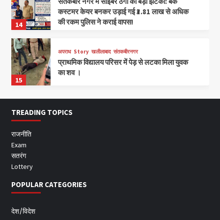
संतकबीर नगर में साइबर ठगों को बड़ा झटका: बैंक
कस्टमर केयर बनकर उड़ाई गई ₹3.81 लाख से अधिक
की रकम पुलिस ने कराई वापस!
14
अपराध
Story
खलीलाबाद
संतकबीरनगर
प्राथमिक विद्यालय परिसर में पेड़ से लटका मिला युवक
का शव ।
15
TREADING TOPICS
राजनीति
Exam
सतरंग
Lottery
POPULAR CATEGORIES
देश/विदेश