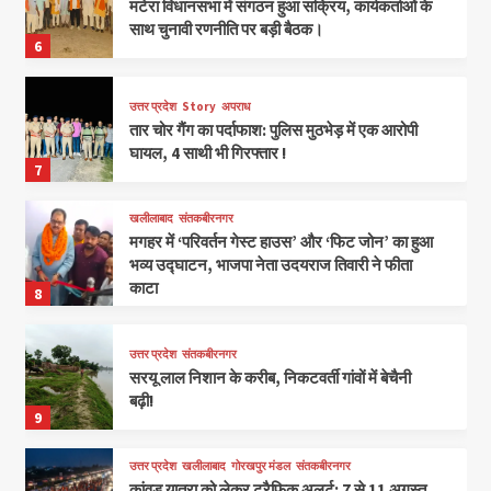
मटेरा विधानसभा में संगठन हुआ सक्रिय, कार्यकर्ताओं के
साथ चुनावी रणनीति पर बड़ी बैठक।
6
उत्तर प्रदेश
Story
अपराध
तार चोर गैंग का पर्दाफाश: पुलिस मुठभेड़ में एक आरोपी
घायल, 4 साथी भी गिरफ्तार !
7
खलीलाबाद
संतकबीरनगर
मगहर में ‘परिवर्तन गेस्ट हाउस’ और ‘फिट जोन’ का हुआ
भव्य उद्घाटन, भाजपा नेता उदयराज तिवारी ने फीता
काटा
8
उत्तर प्रदेश
संतकबीरनगर
सरयू लाल निशान के करीब, निकटवर्ती गांवों में बेचैनी
बढ़ी!
9
उत्तर प्रदेश
खलीलाबाद
गोरखपुर मंडल
संतकबीरनगर
कांवड़ यात्रा को लेकर ट्रैफिक अलर्ट: 7 से 11 अगस्त