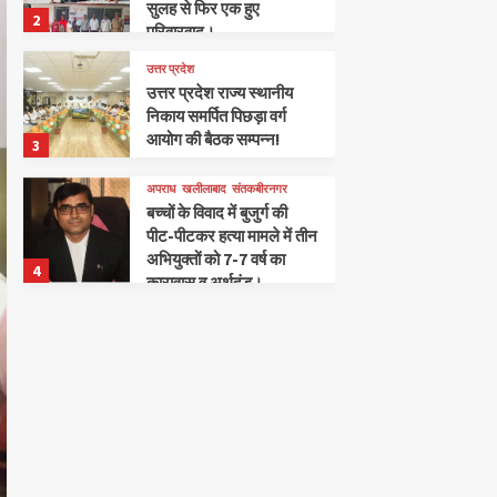
सुलह से फिर एक हुए
2
परिवारवाद।
उत्तर प्रदेश
उत्तर प्रदेश राज्य स्थानीय
निकाय समर्पित पिछड़ा वर्ग
आयोग की बैठक सम्पन्न!
3
अपराध
खलीलाबाद
संतकबीरनगर
बच्चों के विवाद में बुजुर्ग की
पीट-पीटकर हत्या मामले में तीन
अभियुक्तों को 7-7 वर्ष का
4
कारावास व अर्थदंड।
खलीलाबाद
संतकबीरनगर
आइडियल पब्लिक स्कूल में संत
कबीर साहित्यिक सामाजिक
कला संस्थान द्वारा 50वीं कवि
5
गोष्ठी का शानदार आयोजन
संतकबीरनगर
खलीलाबाद
दुग्धशाला विकास विभाग के 50
वर्ष पूर्ण होने के अवसर पर