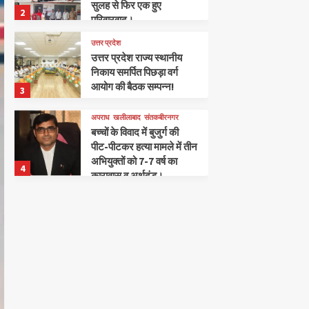
सुलह से फिर एक हुए
2
परिवारवाद।
उत्तर प्रदेश
उत्तर प्रदेश राज्य स्थानीय
निकाय समर्पित पिछड़ा वर्ग
आयोग की बैठक सम्पन्न!
3
अपराध
खलीलाबाद
संतकबीरनगर
बच्चों के विवाद में बुजुर्ग की
पीट-पीटकर हत्या मामले में तीन
अभियुक्तों को 7-7 वर्ष का
4
कारावास व अर्थदंड।
खलीलाबाद
संतकबीरनगर
आइडियल पब्लिक स्कूल में संत
कबीर साहित्यिक सामाजिक
कला संस्थान द्वारा 50वीं कवि
5
गोष्ठी का शानदार आयोजन
संतकबीरनगर
खलीलाबाद
दुग्धशाला विकास विभाग के 50
वर्ष पूर्ण होने के अवसर पर