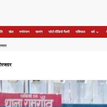
ति
खेल
मनोरंजन
सतरंग
फोटो वीडियो गैलरी
राशिफल
धर्म
रफ्तार
िरफ्तार