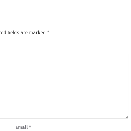
red fields are marked
*
Email
*