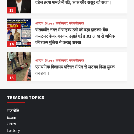
दहेज हत्या मामले में पति, सास और ससुर को सजा।
13
अपराध
Story
खलीलाबाद
संतकबीरनगर
संतकबीर नगर में साइबर ठगों को बड़ा झटका: बैंक
कस्टमर केयर बनकर उड़ाई गई ₹3.81 लाख से अधिक
की रकम पुलिस ने कराई वापस!
14
अपराध
Story
खलीलाबाद
संतकबीरनगर
प्राथमिक विद्यालय परिसर में पेड़ से लटका मिला युवक
का शव ।
15
TREADING TOPICS
राजनीति
Exam
सतरंग
Lottery