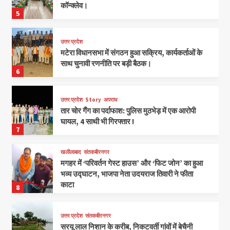
कॉन्क्लेव।
5
उत्तर प्रदेश
मटेरा विधानसभा में संगठन हुआ सक्रिय, कार्यकर्ताओं के
साथ चुनावी रणनीति पर बड़ी बैठक।
6
उत्तर प्रदेश
Story
अपराध
तार चोर गैंग का पर्दाफाश: पुलिस मुठभेड़ में एक आरोपी
घायल, 4 साथी भी गिरफ्तार !
7
खलीलाबाद
संतकबीरनगर
मगहर में ‘परिवर्तन गेस्ट हाउस’ और ‘फिट जोन’ का हुआ
भव्य उद्घाटन, भाजपा नेता उदयराज तिवारी ने फीता
काटा
8
उत्तर प्रदेश
संतकबीरनगर
सरयू लाल निशान के करीब, निकटवर्ती गांवों में बेचैनी