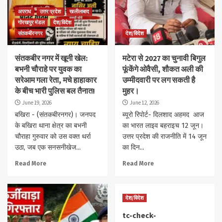
अपराध
उत्तर प्रदेश
खलीलाबाद
गोरखपुर मंडल
देश/विदेश
संतकबीरनगर
देश/विदेश
संतकबीर नगर में खूनी खेल:
मटेरा से 2027 का चुनावी बिगुल
बभनी चौराहे पर युवक का
फूंकेंगे ओवैसी, शौकत अली की
सरेआम गला रेता, मचे हाहाकार
उम्मीदवारी पर लग सकती है
के बीच भारी पुलिस बल तैनात!
मुहर।
June 19, 2026
June 12, 2026
बखिरा - (संतकबीरनगर)। जनपद
ब्यूरो रिपोर्ट- दिलशाद अहमद आज
के बखिरा थाना क्षेत्र का बभनी
का भारत लाइव बहराइच 12 जून।
चौराहा गुरुवार को उस वक्त थर्रा
उत्तर प्रदेश की राजनीति में 14 जून
उठा, जब एक सनसनीखेज...
का दिन...
Read More
Read More
देश/विदेश
tc-check-