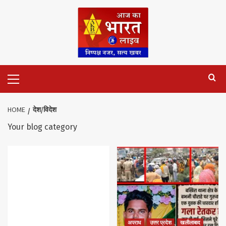
Skip
to
content
Primary
Menu
HOME
देश/विदेश
Your blog category
अपराध
उत्तर प्रदेश
खलीलाबाद