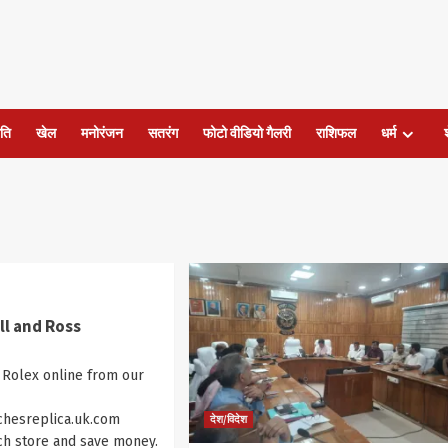
ति
खेल
मनोरंजन
सतरंग
फोटो वीडियो गैलरी
राशिफल
धर्म
ll and Ross
 Rolex online from our
hesreplica.uk.com
देश/विदेश
ch store and save money.