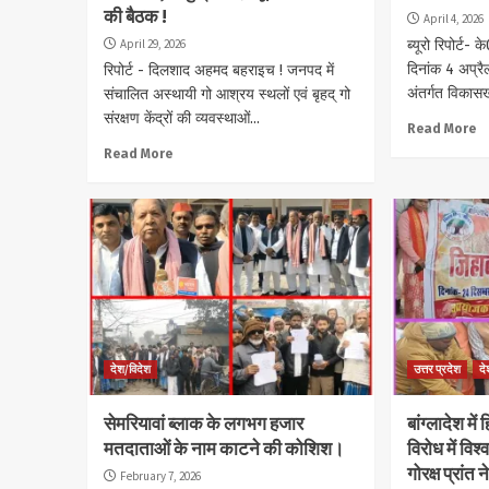
की बैठक !
April 4, 2026
April 29, 2026
ब्यूरो रिपोर्ट
दिनांक 4 अप्
रिपोर्ट - दिलशाद अहमद बहराइच ! जनपद में
अंतर्गत विकासख
संचालित अस्थायी गो आश्रय स्थलों एवं बृहद् गो
संरक्षण केंद्रों की व्यवस्थाओं...
Read More
Read More
देश/विदेश
उत्तर प्रदेश
दे
सेमरियावां ब्लाक के लगभग हजार
बांग्लादेश में
मतदाताओं के नाम काटने की कोशिश।
विरोध में विश
गोरक्ष प्रांत
February 7, 2026