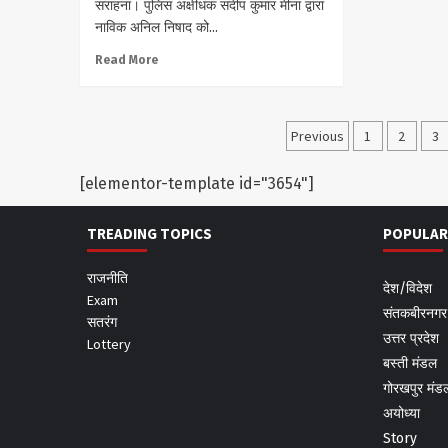
सराहना। पुलिस अक्षीधक संदीप कुमार मीना द्वारा
नाविक अनिल निषाद को...
Read More
Posts
Previous
1
2
3
pagination
[elementor-template id="3654"]
TREADING TOPICS
POPULAR
राजनीति
देश/विदेश
Exam
संतकबीरनगर
सतरंग
उत्तर प्रदेश
Lottery
बस्ती मंडल
गोरखपुर मंड
अयोध्या
Story