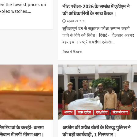
ee the lowest prices on
नीट परीक्षा-2026 के सम्बंध में एडीएम ने
Rolex watches....
की अधिकारियों के साथ बैठक।
April 29, 2026
सुचितापूर्ण ढंग से सकुशल परीक्षा सम्पन्न कराये
जाने के दिये गये निर्देश। रिपोर्ट- दिलशाद अहमद
बहराइच । राष्ट्रीय परीक्षा एजेन्सी,...
Read More
अपराध
उत्तर प्रदेश
देश/विदेश
संतकबीरनगर
ेमरियावां के करही- करमा
अफीम की अवैध खेती के विरुद्ध पुलिस ने
 सिवान में लगी भीषण आग।
की बड़ी कार्यवाही, 1 गिरफ्तार।