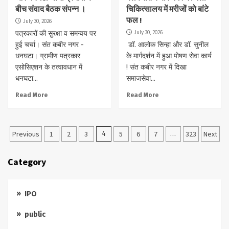
बीच संवाद बैठक संपन्न ।
चिकित्सालय में मरीजों को बांटे
फल !
July 30, 2026
July 30, 2026
पत्रकारों की सुरक्षा व समन्वय पर
हुई चर्चा। संत कबीर नगर -
डॉ. आलोक सिन्हा और डॉ. सुनील
धनघटा। ग्रामीण पत्रकार
के मार्गदर्शन में हुआ पोषण सेवा कार्य
एसोसिएशन के तत्वावधान में
! संत कबीर नगर में दिखा
धनघटा...
समाजसेवा...
Read More
Read More
Posts
Previous
1
2
3
4
5
6
7
…
323
Next
pagination
Category
IPO
public