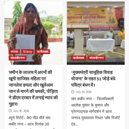
अपराध
Story
खलीलाबाद
संतकबीरनगर
खलीलाबाद
संतकबीरनगर
जमीन के लालच में अपनों की
‘मुख्यमंत्री सामूहिक विवाह
खूनी साजिश! महिला पर
योजना’ के तहत 51 जोड़े बंधे
जानलेवा हमला और खुलेआम
पवित्र बंधन में !
जान से मारने की धमकी, पीड़िता
July 30, 2026
ने डीएम दरबार में लगाई न्याय की
संत कबीर नगर - जिलाधिकारी
गुहार!
आलोक कुमार के कुशल और
July 30, 2026
प्रेरणादायक मार्गदर्शन में आज
ब्यूरो रिपोर्ट- के0 पी0 मौर्य संत
जनपद मुख्यालय स्थित 'ओम रिजॉर्ट
कबीर नगर - आज दिनांक 30
एंड...