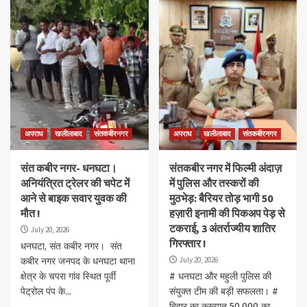
अपराध
खलीलाबाद
संतकबीरनगर
अपराध
खलीलाबाद
संतकबीरनगर
संत कबीर नगर- धनघटा।
संतकबीर नगर में फिल्मी अंदाज़
अनियंत्रित ट्रेलर की चपेट में
में पुलिस और तस्करों की
आने से बाइक सवार युवक की
मुठभेड़: बैरियर तोड़ भागी 50
मौत !
हज़ारी इनामी की पिकअप पेड़ से
टकराई, 3 अंतर्राज्यीय शातिर
July 20, 2026
गिरफ्तार !
धनघटा, संत कबीर नगर। संत
July 20, 2026
कबीर नगर जनपद के धनघटा थाना
क्षेत्र के चपरा गांव स्थित पूर्वी
# धनघटा और महुली पुलिस की
पेट्रोल पंप के...
संयुक्त टीम की बड़ी सफलता। #
बिहार का कुख्यात 50,000 का