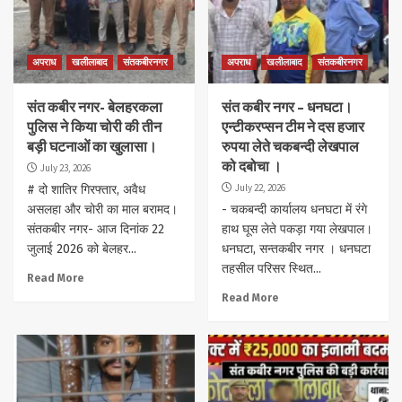
अपराध
खलीलाबाद
संतकबीरनगर
अपराध
खलीलाबाद
संतकबीरनगर
संत कबीर नगर- बेलहरकला
संत कबीर नगर – धनघटा।
पुलिस ने किया चोरी की तीन
एन्टीकरप्सन टीम ने दस हजार
बड़ी घटनाओं का खुलासा।
रुपया लेते चकबन्दी लेखपाल
को दबोचा ।
July 23, 2026
July 22, 2026
# दो शातिर गिरफ्तार, अवैध
असलहा और चोरी का माल बरामद।
- चकबन्दी कार्यालय धनघटा में रंगे
संतकबीर नगर- आज दिनांक 22
हाथ घूस लेते पकड़ा गया लेखपाल।
जुलाई 2026 को बेलहर...
धनघटा, सन्तकबीर नगर । धनघटा
तहसील परिसर स्थित...
Read More
Read More