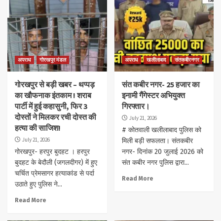
अपराध
गोरखपुर मंडल
अपराध
खलीलाबाद
संतकबीरनगर
गोरखपुर से बड़ी खबर – थप्पड़
संत कबीर नगर- 25 हजार का
का खौफनाक इंतकाम ! शराब
इनामी गैंगेस्टर अभियुक्त
पार्टी में हुई कहासुनी, फिर 3
गिरफ्तार।
दोस्तों ने मिलकर रची दोस्त की
July 21, 2026
हत्या की साजिश!
# कोतवाली खलीलाबाद पुलिस को
July 21, 2026
मिली बड़ी सफलता। संतकबीर
गोरखपुर- हरपुर बुदहट । हरपुर
नगर- दिनांक 20 जुलाई 2026 को
बुदहट के बेदौली (जगलदीगर) में हुए
संत कबीर नगर पुलिस द्वारा...
चर्चित प्रेमसागर हत्याकांड से पर्दा
Read More
उठाते हुए पुलिस ने...
Read More