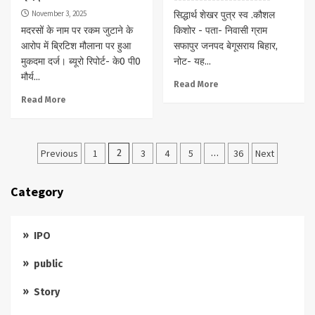
November 3, 2025
सिद्धार्थ शेखर पुत्र स्व .कौशल
मदरसों के नाम पर रकम जुटाने के
किशोर - पता- निवासी ग्राम
आरोप में ब्रिटिश मौलाना पर हुआ
सफापुर जनपद बेगूसराय बिहार,
मुकदमा दर्ज। ब्यूरो रिपोर्ट- के0 पी0
नोट- यह...
मौर्य...
Read More
Read More
Posts
Previous
1
2
3
4
5
…
36
Next
pagination
Category
IPO
public
Story